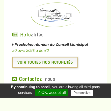
Actu
alités
Prochaine réunion du Conseil Municipal
20 avril 2026 à 18h30
VOIR TOUTES NOS ACTUALITÉS
Contactez-
nous
By continuing to scroll,
you are allowing all third-party
Rejoignez-
nous
services
✓ OK, accept all
Personalize