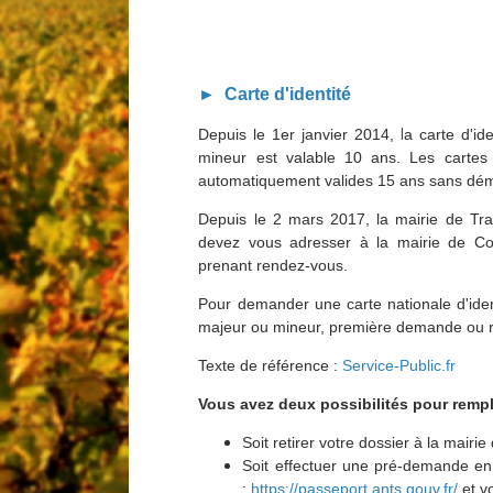
► Carte d'identité
l
Depuis le 1er janvier 2014,
a carte d'id
mineur est valable 10 ans. Les cartes
automatiquement valides 15 ans sans dém
Depuis le 2 mars 2017, la mairie de Trac
devez vous adresser à la mairie de Co
prenant rendez-vous.
Pour demander une carte nationale d'identi
majeur ou mineur, première demande ou r
Texte de référence :
Service-Public.fr
Vous avez deux possibilités pour rempli
Soit retirer votre dossier à la mairi
Soit effectuer une pré-demande en l
:
https://passeport.ants.gouv.fr/
et vo