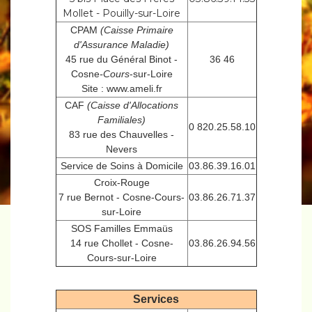
Mollet - Pouilly-sur-Loire
CPAM
(Caisse Primaire
d'Assurance Maladie)
45 rue du Général Binot -
36 46
Cosne
-Cours
-sur-Loire
Site : www.ameli.fr
CAF
(Caisse d'Allocations
Familiales)
0 820.25.58.10
83 rue des Chauvelles -
Nevers
Service de Soins à Domicile
03.86.39.16.01
Croix-Rouge
7 rue Bernot - Cosne-Cours-
03.86.26.71.37
sur-Loire
SOS Familles Emmaüs
14 rue Chollet - Cosne-
03.86.26.94.56
Cours-sur-Loire
Services