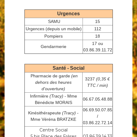
Urgences
SAMU
15
Urgences (depuis un mobile)
112
Pompiers
18
17 ou
Gendarmerie
03.86.39.11.72
Santé - Social
Pharmacie de garde
(en
3237
(0,35 €
dehors des heures
TTC / min)
d'ouverture)
Infirmière
(Tracy)
- Mme
06.67.05.48.88
Bénédicte MORAIS
06.69.50.07.85
Kinésithérapeute
(Tracy)
-
/
Mme Véréna BRATZKE
03.86.22.72.14
Centre Social
5 bis Place des Frères
03.86.39.14.33